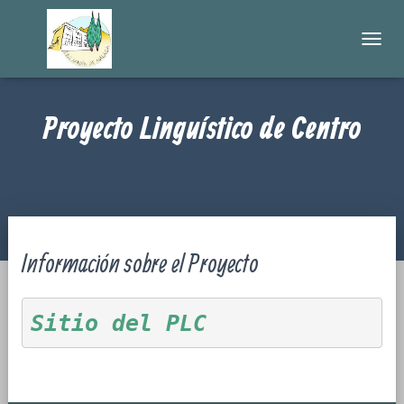
C
A
M
B
Proyecto Linguístico de Centro
I
A
R
M
O
D
O
D
Información sobre el Proyecto
E
N
A
V
Sitio del PLC
E
G
A
C
I