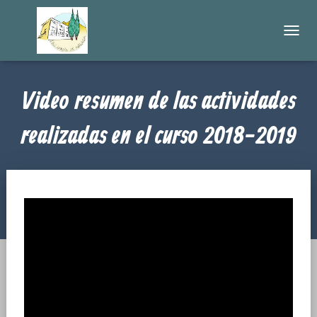
C
A
M
B
Video resumen de las actividades
I
A
R
realizadas en el curso 2018-2019
M
O
D
O
D
E
N
A
V
E
G
A
C
I