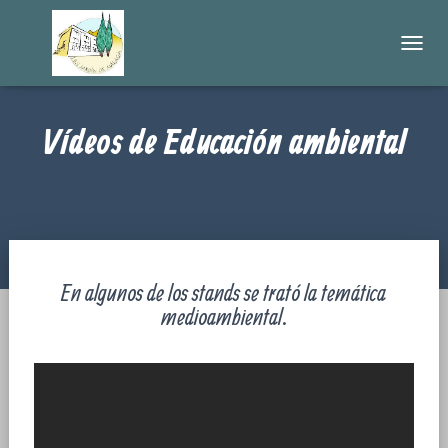
C
A
M
B
Vídeos de Educación ambiental
I
A
R
M
O
D
O
D
En algunos de los stands se trató la temática
E
N
medioambiental.
A
V
E
G
A
C
I