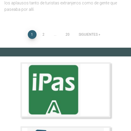
los aplausos tanto de turistas extranjeros como de gente que
paseaba por allí.
Navegación
1
2
…
20
SIGUIENTES
de
entradas