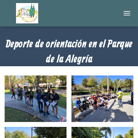
C
A
M
B
Deporte de orientación en el Parque
I
A
R
de la Alegría
M
O
D
Publicado por
en
10 noviembre, 2021
DPTO. Orientación
O
D
E
N
A
V
E
G
A
C
I