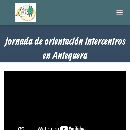
C
A
M
B
Jornada de orientación intercentros
I
A
R
en Antequera
M
O
D
Publicado por
en
11 noviembre, 2021
DPTO. Orientación
O
D
E
N
A
V
E
G
A
C
I