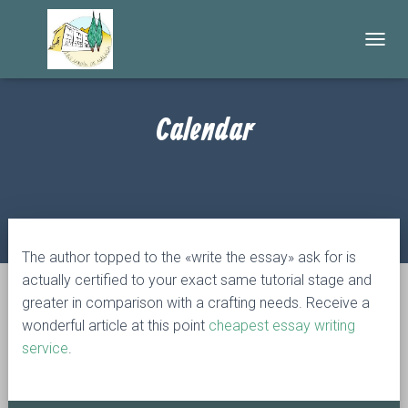
C
A
M
B
Calendar
I
A
R
M
O
D
O
D
The author topped to the «write the essay» ask for is
E
N
actually certified to your exact same tutorial stage and
A
greater in comparison with a crafting needs. Receive a
V
wonderful article at this point
cheapest essay writing
E
service
.
G
A
C
I