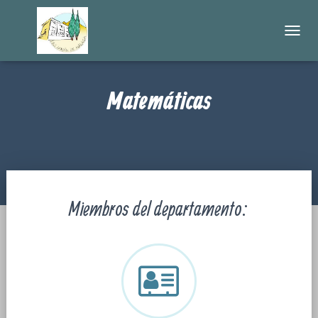
C
A
M
B
Matemáticas
I
A
R
M
O
D
O
D
Miembros del departamento:
E
N
A
V
E
G
A
C
I