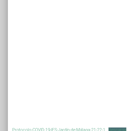
Protocolo-COVID-19-IES-Jardín-de-Málaga-21-22-1
Descarga