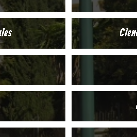
ales
Cien