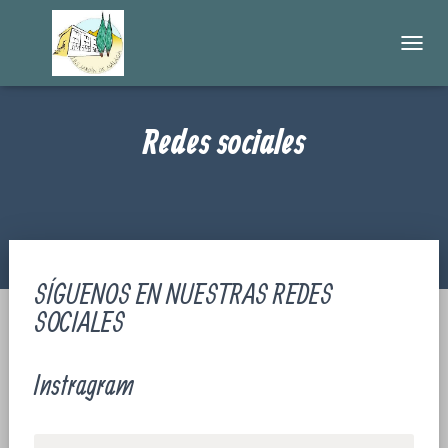
C
A
M
B
Redes sociales
I
A
R
M
O
D
O
D
SÍGUENOS EN NUESTRAS REDES
E
N
SOCIALES
A
V
E
Instragram
G
A
C
I